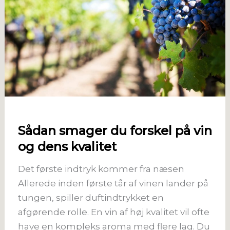
Sådan smager du forskel på vin
og dens kvalitet
Det første indtryk kommer fra næsen
Allerede inden første tår af vinen lander på
tungen, spiller duftindtrykket en
afgørende rolle. En vin af høj kvalitet vil ofte
have en kompleks aroma med flere lag. Du