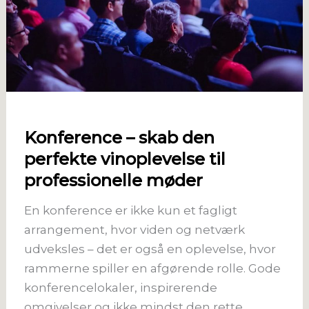
Konference – skab den
perfekte vinoplevelse til
professionelle møder
En konference er ikke kun et fagligt
arrangement, hvor viden og netværk
udveksles – det er også en oplevelse, hvor
rammerne spiller en afgørende rolle. Gode
konferencelokaler, inspirerende
omgivelser og ikke mindst den rette