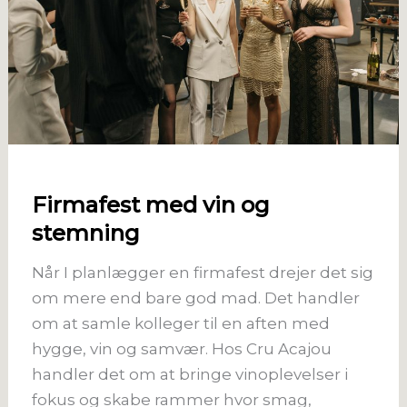
Firmafest med vin og
stemning
Når I planlægger en firmafest drejer det sig
om mere end bare god mad. Det handler
om at samle kolleger til en aften med
hygge, vin og samvær. Hos Cru Acajou
handler det om at bringe vinoplevelser i
fokus og skabe rammer hvor smag,