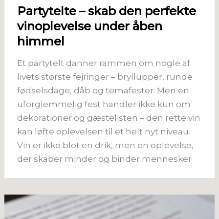
Partytelte – skab den perfekte
vinoplevelse under åben
himmel
Et partytelt danner rammen om nogle af
livets største fejringer – bryllupper, runde
fødselsdage, dåb og temafester. Men en
uforglemmelig fest handler ikke kun om
dekorationer og gæstelisten – den rette vin
kan løfte oplevelsen til et helt nyt niveau.
Vin er ikke blot en drik, men en oplevelse,
der skaber minder og binder mennesker