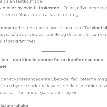
 på en festlig måde.
in eller hvidvin til frokosten
– En let, afbalanceret 
tere måltidet uden at være for tung.
rencen
afholdes i eksklusive lokaler som
Turbinehal
us på både det professionelle og det sociale, kan vi
el af programmet.
llen – den ideelle ramme for en konference med
lser
ger et konferencecenter, betyder faciliteterne meg
llen tilbyder moderne lokaler, der kan kombineres
evelser – herunder gastronomi og vin.
leksible lokaler