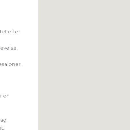
et efter
evelse,
esaloner.
r en
dag.
t.