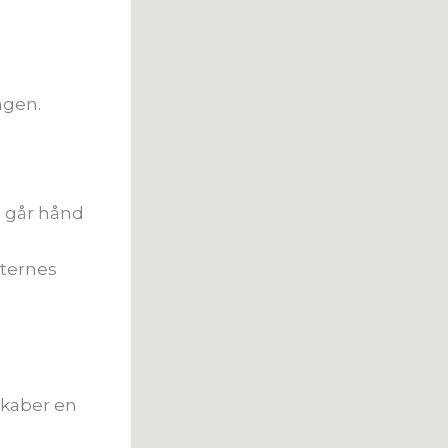
g
ngen.
d går hånd
sternes
skaber en