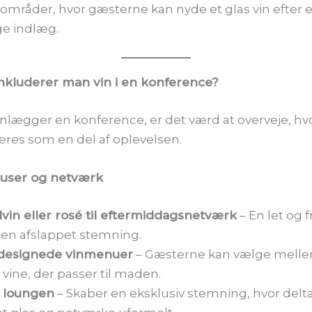
mråder, hvor gæsterne kan nyde et glas vin efter 
ge indlæg.
nkluderer man vin i en konference?
nlægger en konference, er det værd at overveje, hv
eres som en del af oplevelsen.
 pauser og netværk
dvin eller rosé til eftermiddagsnetværk
– En let og f
 en afslappet stemning.
ldesignede vinmenuer
– Gæsterne kan vælge mell
 vine, der passer til maden.
i loungen
– Skaber en eksklusiv stemning, hvor del