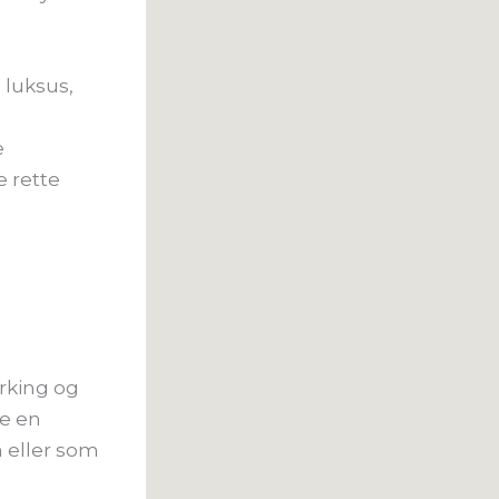
 luksus,
e
e rette
rking og
e en
 eller som