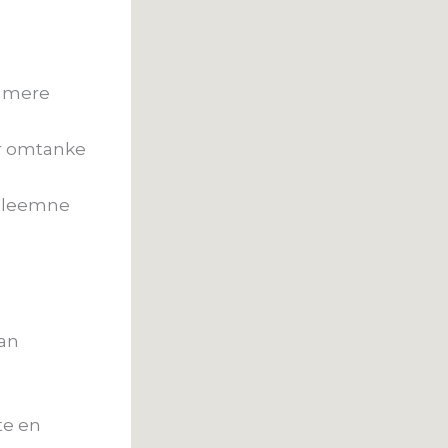
r mere
er omtanke
taleemne
an
g
rte en