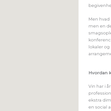
begivenhe
Men hvad h
men en de
smagsople
konference
lokaler og
arrangeme
Hvordan k
Vin har i
profession
ekstra dim
en social a