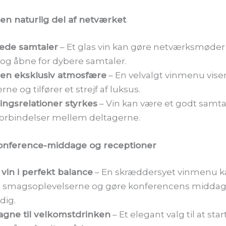
 en naturlig del af netværket
ede samtaler
– Et glas vin kan gøre netværksmøde
og åbne for dybere samtaler.
en eksklusiv atmosfære
– En velvalgt vinmenu vis
rne og tilfører et strejf af luksus.
ingsrelationer styrkes
– Vin kan være et godt sam
forbindelser mellem deltagerne.
l konference-middage og receptioner
vin i perfekt balance
– En skræddersyet vinmenu k
smagsoplevelserne og gøre konferencens midda
dig.
gne til velkomstdrinken
– Et elegant valg til at sta