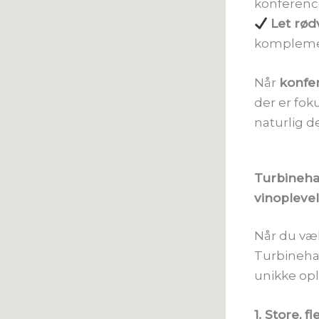
konference
Let rødv
komplemen
Når
konfe
der er fok
naturlig d
Turbineha
vinopleve
Når du væl
Turbineha
unikke opl
1. Store, f