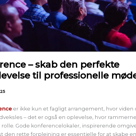
rence – skab den perfekte
evelse til professionelle mød
025
ence
er ikke kun et fagligt arrangement, hvor viden
veksles – det er også en oplevelse, hvor rammerne 
rolle. Gode konferencelokaler, inspirerende omgiv
t den rette forplejning er essentielle for at skabe en