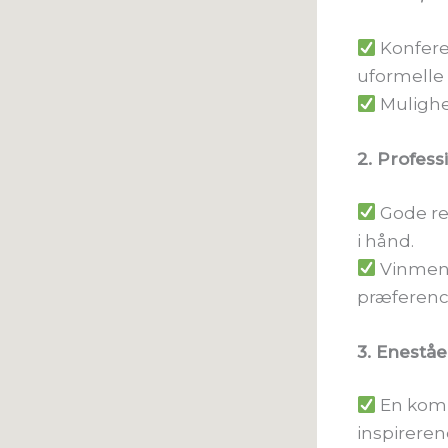
Konfere
uformelle
Mulighe
2. Profess
Gode re
i hånd.
Vinmenu
præferenc
3. Enestå
En komb
inspirere