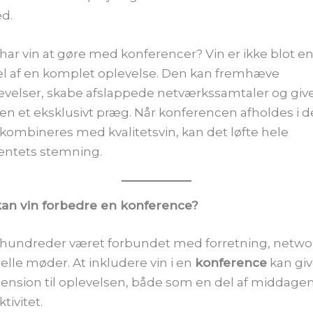
d.
ar vin at gøre med konferencer? Vin er ikke blot en
l af en komplet oplevelse. Den kan fremhæve
velser, skabe afslappede netværkssamtaler og giv
n et eksklusivt præg. Når konferencen afholdes i d
 kombineres med kvalitetsvin, kan det løfte hele
ntets stemning.
an vin forbedre en konference?
 århundreder været forbundet med forretning, netwo
elle møder. At inkludere vin i en
konference
kan giv
ension til oplevelsen, både som en del af middagen
ktivitet.