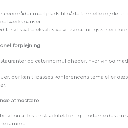
nceområder med plads til både formelle møder o
 netværkspauser.
d for at skabe eksklusive vin-smagningszoner i lou
ionel forplejning
stauranter og cateringmuligheder, hvor vin og ma
er, der kan tilpasses konferencens tema eller gæ
er.
ende atmosfære
ination af historisk arkitektur og moderne design 
nde ramme.