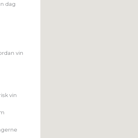
en dag
ordan vin
risk vin
em
tagerne