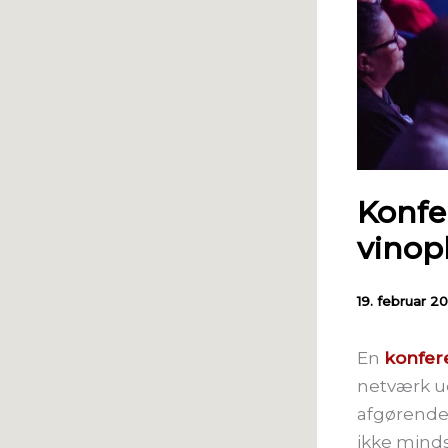
Konfe
vinopl
19. februar 2
En
konfer
netværk ud
afgørende 
ikke minds