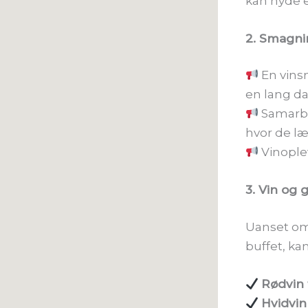
kan nyde e
2. Smagni
En vins
en lang d
Samarbe
hvor de l
Vinople
3. Vin og 
Uanset om 
buffet, ka
Rødvin t
Hvidvin 