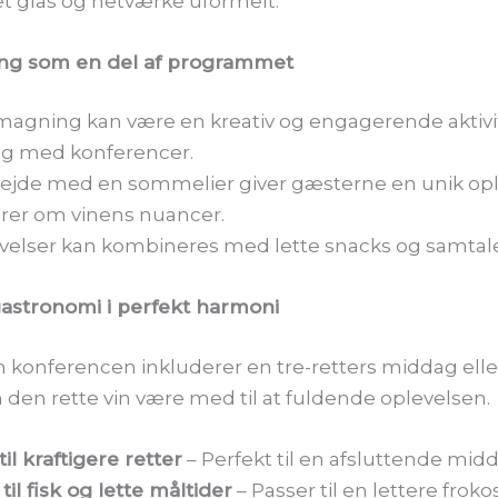
t glas og netværke uformelt.
ng som en del af programmet
magning kan være en kreativ og engagerende aktivit
ag med konferencer.
jde med en sommelier giver gæsterne en unik opl
ærer om vinens nuancer.
velser kan kombineres med lette snacks og samtal
gastronomi i perfekt harmoni
konferencen inkluderer en tre-retters middag elle
n den rette vin være med til at fuldende oplevelsen.
il kraftigere retter
– Perfekt til en afsluttende mid
til fisk og lette måltider
– Passer til en lettere frokos