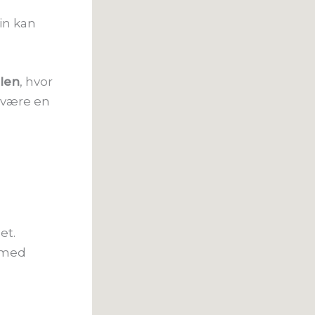
vin kan
len
, hvor
n være en
et.
 med