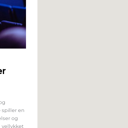
er
 og
spiller en
elser og
 vellykket