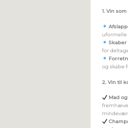
1. Vin som
Afslapp
uformelle 
Skaber 
for deltage
Forretn
og skabe 
2. Vin ti
Mad og 
fremhæve 
mindevær
Champa