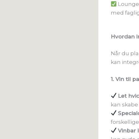
Loungeo
med fagli
Hvordan i
Når du pla
kan integr
1. Vin til
Let hvi
kan skabe
Specia
forskellige
Vinbar 