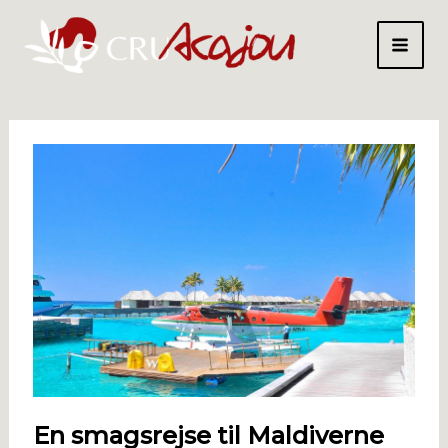
Gå
til
indholdet
En smagsrejse til Maldiverne