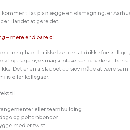
 kommer til at planlægge en ølsmagning, er Aarhus
der i landet at gøre det.
g – mere end bare øl
magning handler ikke kun om at drikke forskellige ø
m at opdage nye smagsoplevelser, udvide sin horiso
likke. Det er en afslappet og sjov måde at være s
ilie eller kollegaer.
ekt til:
rangementer eller teambuilding
dage og polterabender
gge med et twist