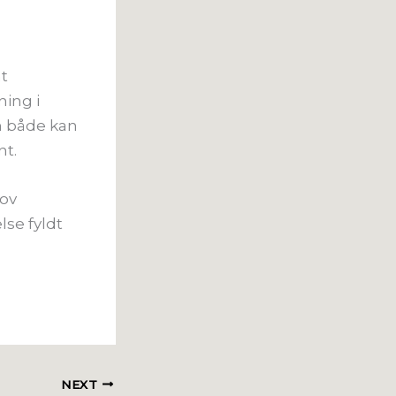
t
ing i
m både kan
nt.
jov
se fyldt
NEXT