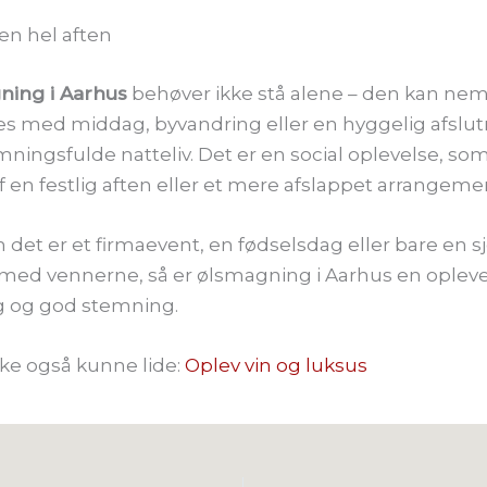
 en hel aften
ning i Aarhus
behøver ikke stå alene – den kan nem
s med middag, byvandring eller en hyggelig afslutn
ningsfulde natteliv. Det er en social oplevelse, so
f en festlig aften eller et mere afslappet arrangeme
det er et firmaevent, en fødselsdag eller bare en s
med vennerne, så er ølsmagning i Aarhus en oplevel
 og god stemning.
ke også kunne lide:
Oplev vin og luksus