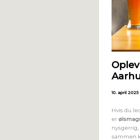
Oplev
Aarh
10. april 2025
Hvis du le
er
ølsmag
nysgerrig,
sammen ka