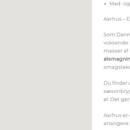
Mad- og 
Aarhus – 
Som Danma
voksende i
masser af 
ølsmagni
smagstekn
Du finder a
sæsonbryg
øl. Det g
Aarhus er 
arrangere 