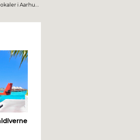
Anderledes Festlokaler i Aarhus: Find Det Perfekte Sted til Din Begivenhed
aldiverne