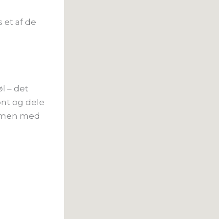
 et af de
l – det
nt og dele
ammen med