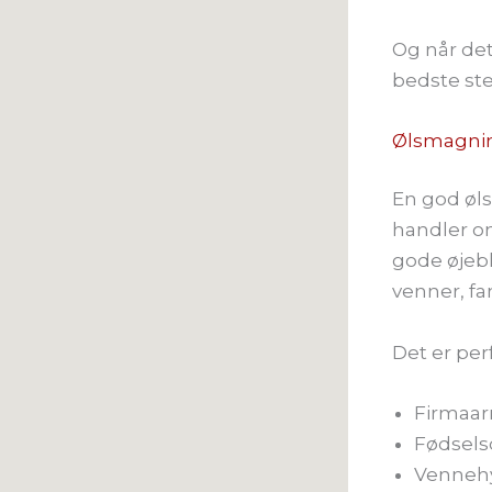
Og når det
bedste ste
Ølsmagnin
En god øls
handler o
gode øjeb
venner, fam
Det er perf
Firmaar
Fødsels
Vennehy