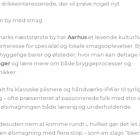
drikkeinteresserede, der vil prøve noget nyt
En by med smag
rks næststørste by har
Aarhus
et levende kulturli
nteresse for specialøl og lokale smagsoplevelser. 
hyggelige barer og ølsteder, hvor man kan deltage 
nger
og lære mere om både bryggeprocesser og
ikker.
lt fra klassiske pilsnere og håndværks-IPA’er til syrl
 – ofte præsenteret af passionerede folk med stor
ør ølsmagningen både lærerig og underholdende.
desuden nem at komme rundt i, hvilket gør det let 
en ølsmagning med flere stop – som en slags “beer 