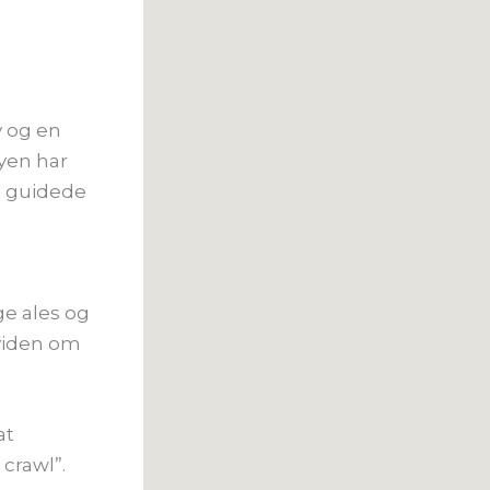
v og en
Byen har
i guidede
ige ales og
 viden om
at
crawl”.