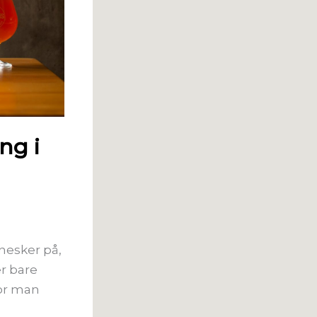
ng i
nesker på,
er bare
vor man