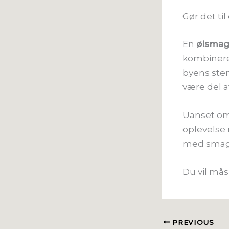
Gør det til
En
ølsmag
kombinere
byens stem
være del a
Uanset om 
oplevelse 
med smag
Du vil mås
PREVIOUS