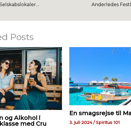
Find De Bedste Selskabslokaler I Aarhus Til Din Særlige Begivenhed
ed Posts
En smagsrejse til M
n og Alkohol i
3. juli 2024
/
Spiritus 101
klasse med Cru