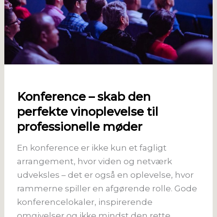
Konference – skab den
perfekte vinoplevelse til
professionelle møder
En konference er ikke kun et fagligt
arrangement, hvor viden og netværk
udveksles – det er også en oplevelse, hvor
rammerne spiller en afgørende rolle. Gode
konferencelokaler, inspirerende
omgivelser og ikke mindst den rette