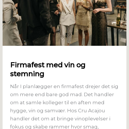
Firmafest med vin og
stemning
Når I planlægger en firmafest drejer det sig
om mere end bare god mad. Det handler
om at samle kolleger til en aften med
hygge, vin og samvær. Hos Cru Acajou
handler det om at bringe vinoplevelser i
fokus og skabe rammer hvor smag,