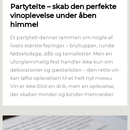
Partytelte – skab den perfekte
vinoplevelse under åben
himmel
Et partytelt danner rammen om nogle af
livets største fejringer – bryllupper, runde
fødselsdage, dåb og temafester. Men en
uforglemmelig fest handler ikke kun om
dekorationer og gæstelisten – den rette vin
kan løfte oplevelsen til et helt nyt niveau.
Vin er ikke blot en drik, men en oplevelse,
der skaber minder og binder mennesker