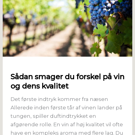
Sådan smager du forskel på vin
og dens kvalitet
Det første indtryk kommer fra næsen
Allerede inden første tår af vinen lander på
tungen, spiller duftindtrykket en
afgørende rolle. En vin af høj kvalitet vil ofte
have en kompleks aroma med flere lag. Du